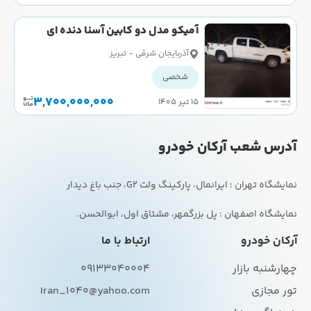
آمیکو مدل دو کابین آسنا دنده ای
ساده سال 1401 کارکرده
آذربایجان شرقی - تبریز
شخصی
3,700,000,000
۱۵ تیر ۱۴۰۵
آدرس شعب آرکان خودرو
نمایشگاه اصفهان : پل بزرگمهر، مشتاق اول، ابوالحسن.
آرکان خودرو
ارتباط با ما
چهارشنبه بازار
09133040004
تور مجازی
Iran_1040@yahoo.com