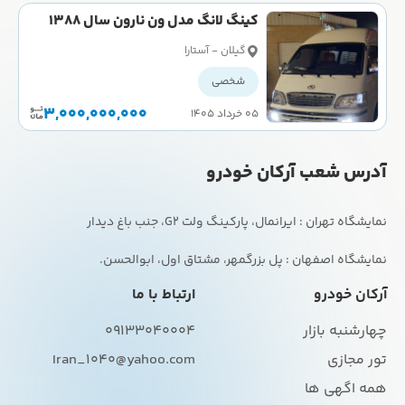
کینگ لانگ مدل ون نارون سال 1388
کارکرده
گیلان - آستارا
شخصی
3,000,000,000
۰۵ خرداد ۱۴۰۵
آدرس شعب آرکان خودرو
نمایشگاه اصفهان : پل بزرگمهر، مشتاق اول، ابوالحسن.
آرکان خودرو
ارتباط با ما
چهارشنبه بازار
09133040004
تور مجازی
Iran_1040@yahoo.com
همه اگهی ها