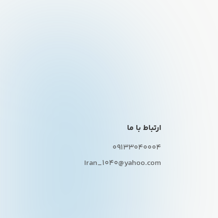
ارتباط با ما
09133040004
Iran_1040@yahoo.com