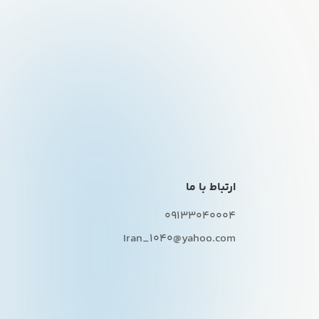
ارتباط با ما
09133040004
Iran_1040@yahoo.com