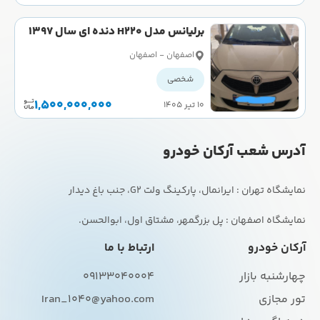
برلیانس مدل H220 دنده ای سال 1397
کارکرده
اصفهان - اصفهان
شخصی
1,500,000,000
۱۰ تیر ۱۴۰۵
آدرس شعب آرکان خودرو
نمایشگاه اصفهان : پل بزرگمهر، مشتاق اول، ابوالحسن.
آرکان خودرو
ارتباط با ما
چهارشنبه بازار
09133040004
تور مجازی
Iran_1040@yahoo.com