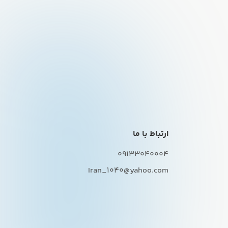
ارتباط با ما
09133040004
Iran_1040@yahoo.com