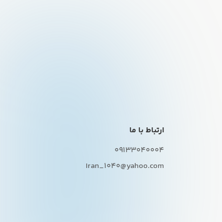
ارتباط با ما
09133040004
Iran_1040@yahoo.com