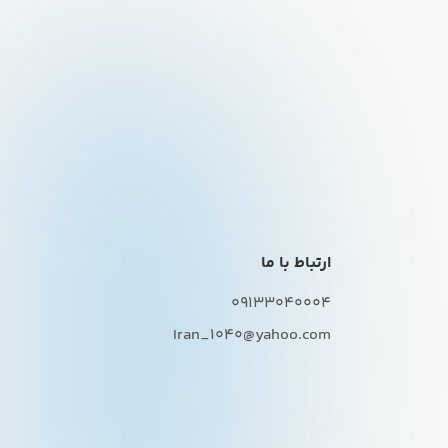
ارتباط با ما
09133040004
Iran_1040@yahoo.com