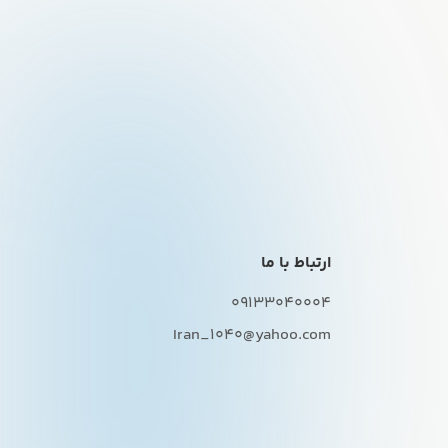
ارتباط با ما
09133040004
Iran_1040@yahoo.com