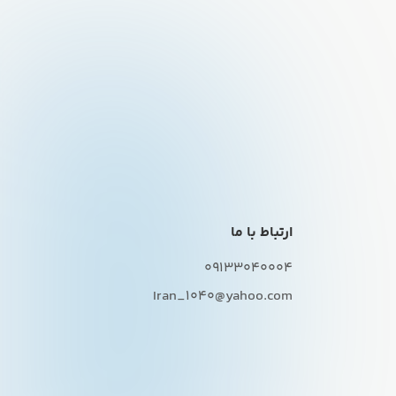
ارتباط با ما
09133040004
Iran_1040@yahoo.com