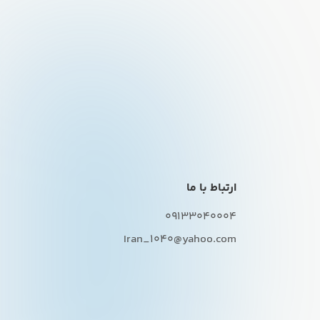
ارتباط با ما
09133040004
Iran_1040@yahoo.com