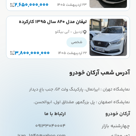
2,650,000,000
۲۳ اردیبهشت ۱۴۰۵
لیفان مدل 820 سال 1395 کارکرده
اردبیل - آبي بيگلو
شخصی
3,800,000,000
۲۲ اردیبهشت ۱۴۰۵
آدرس شعب آرکان خودرو
نمایشگاه اصفهان : پل بزرگمهر، مشتاق اول، ابوالحسن.
آرکان خودرو
ارتباط با ما
چهارشنبه بازار
09133040004
تور مجازی
Iran_1040@yahoo.com