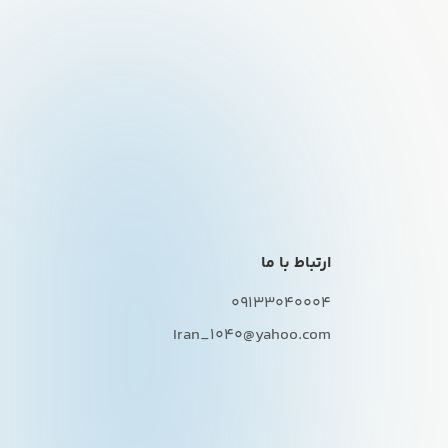
ارتباط با ما
09133040004
Iran_1040@yahoo.com