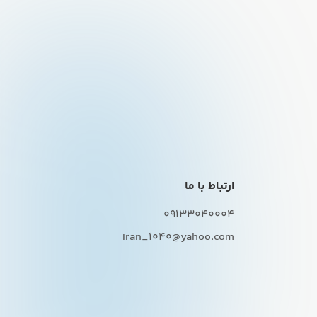
ارتباط با ما
09133040004
Iran_1040@yahoo.com