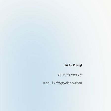
ارتباط با ما
09133040004
Iran_1040@yahoo.com