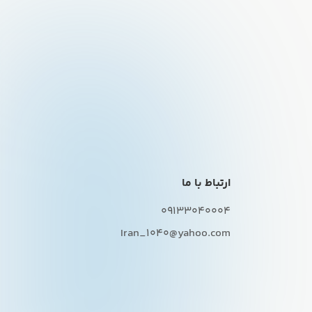
ارتباط با ما
09133040004
Iran_1040@yahoo.com