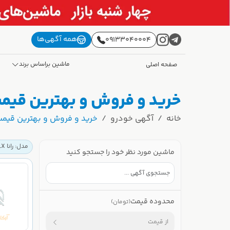
همه آگهی‌ها
09133040004
ماشین براساس برند
صفحه اصلی
خرید و فروش و بهترین قیمت رانا LX کارکرده | آر
خانه
آگهی خودرو
خرید و فروش و بهترین قیمت رانا LX کارکرده | آرک
مدل: رانا LX
ماشین مورد نظر خود را جستجو کنید
محدوده قیمت
(تومان)
از قیمت