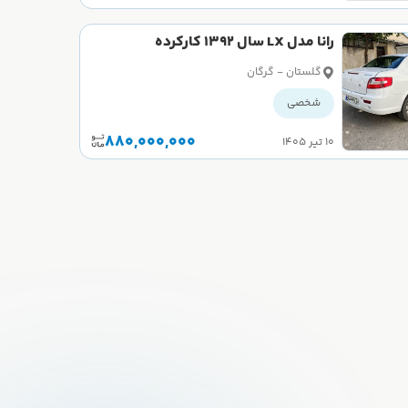
رانا مدل LX سال 1392 کارکرده
گلستان - گرگان
شخصی
880,000,000
۱۰ تیر ۱۴۰۵