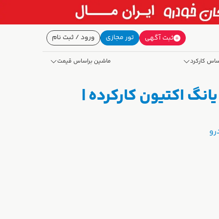
تور مجازی
ورود / ثبت نام
ثبت آگهی
ساس کارکرد
ماشین براساس قیمت
 قیمت سانگ یانگ (SANG YONG) سانگ یانگ اکتیون کارکرده |