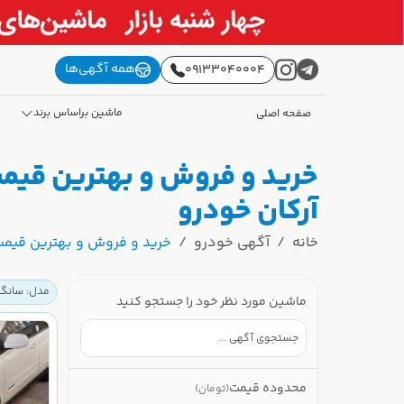
همه آگهی‌ها
09133040004
ماشین براساس برند
صفحه اصلی
آرکان خودرو
خانه
آگهی خودرو
خرید و فروش و بهترین قیمت سانگ یانگ (SANG YONG) سانگ یانگ
مدل: سانگ یانگ (SANG YONG)
ماشین مورد نظر خود را جستجو کنید
محدوده قیمت
(تومان)