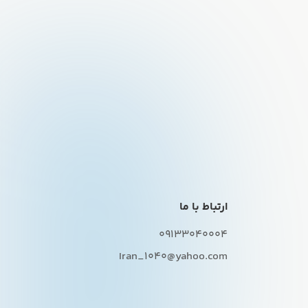
ارتباط با ما
09133040004
Iran_1040@yahoo.com