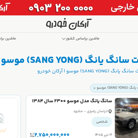
ماشین براساس کشور
ماشین برا
SAN) موسو | آرکان خودرو
SA) موسو | آرکان خودرو
SANG Y) موسو
سانگ یانگ مدل موسو 2300 سال 1384
کارکرده
خراسان رضوی - مشهد
شخصی
2,750,000,000
۱۶ تیر ۱۴۰۵