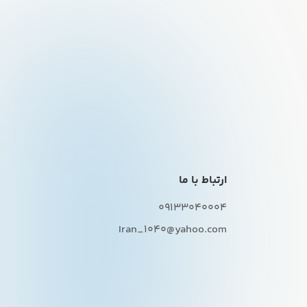
ارتباط با ما
09133040004
Iran_1040@yahoo.com