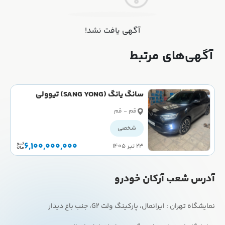
آگهی یافت نشد!
آگهی‌های مرتبط
سانگ یانگ (SANG YONG) تیوولی
(مونتاژ) اسپشیال (توربو) سال 1402
قم - قم
شخصی
6,100,000,000
۲۳ تیر ۱۴۰۵
آدرس شعب آرکان خودرو