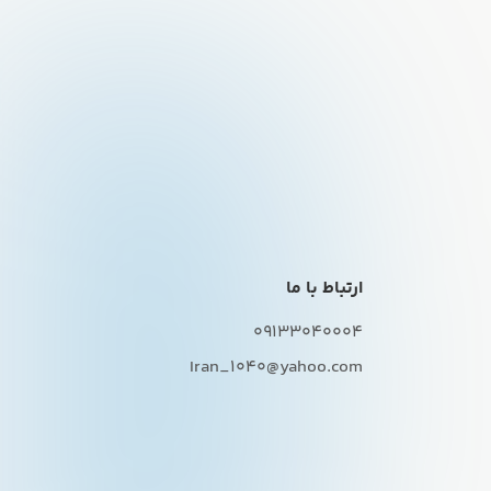
ارتباط با ما
09133040004
Iran_1040@yahoo.com