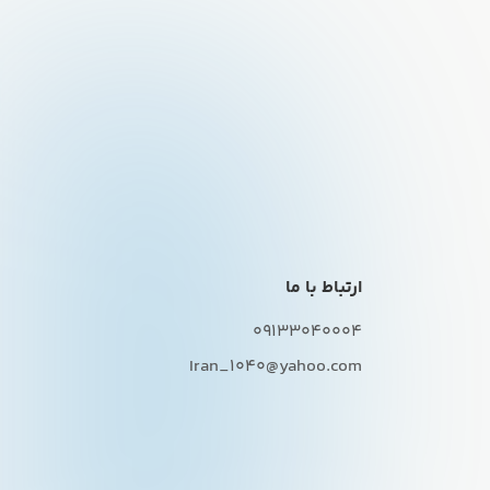
ارتباط با ما
09133040004
Iran_1040@yahoo.com