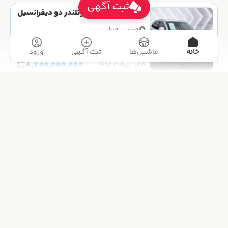
ثبت آگهی
میتسوبیشی مدل اوتلندر دو دیفرانسیل
تیپ 5 سال 2018 صفر
تهران - تهران
شخصی
خانه
ماشین‌ها
ثبت آگهی
ورود
8,700,000,000
۱۹ اردیبهشت ۱۴۰۵
آدرس شعب آرکان خودرو
نمایشگاه اصفهان : پل بزرگمهر، مشتاق اول، ابوالحسن.
آرکان خودرو
ارتباط با ما
چهارشنبه بازار
09133040004
تور مجازی
Iran_1040@yahoo.com
همه اگهی ها