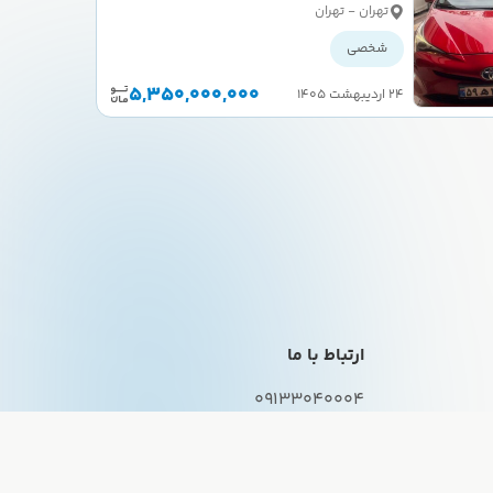
کارکرده
تهران - تهران
شخصی
5,350,000,000
۲۴ اردیبهشت ۱۴۰۵
ارتباط با ما
09133040004
Iran_1040@yahoo.com