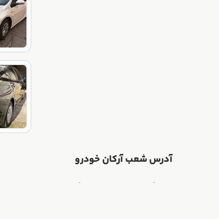
آدرس شعب آرکان خودرو
نمایشگاه اصفهان : پل بزرگمهر، مشتاق اول، ابوالحسن.