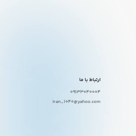
ارتباط با ما
09133040004
Iran_1040@yahoo.com