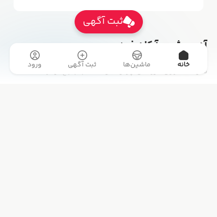
ثبت آگهی
آدرس شعب آرکان خودرو
خانه
ماشین‌ها
ثبت آگهی
ورود
نمایشگاه اصفهان : پل بزرگمهر، مشتاق اول، ابوالحسن.
آرکان خودرو
ارتباط با ما
چهارشنبه بازار
09133040004
تور مجازی
Iran_1040@yahoo.com
همه اگهی ها
تماس با ما
مقالات