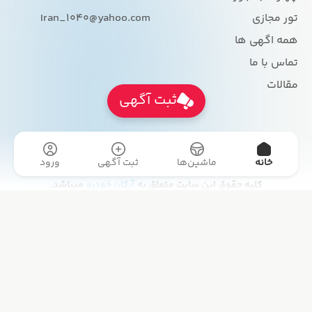
تور مجازی
Iran_1040@yahoo.com
همه اگهی ها
تماس با ما
مقالات
ثبت آگهی
طراحی سایت و سئو:
شرکت ره وب
خانه
ماشین‌ها
ثبت آگهی
ورود
کلیه حقوق این سایت متعلق به
آرکان خودرو
میباشد.