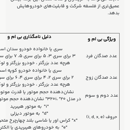
عمیق‌تری از فلسفه شرکت و قابلیت‌های خودروهایش
بدهد.
دلیل نامگذاری بی ام و
ویژگی بی ام و
سری یا خانواده خودرو سدان اس
عدد صدگان فرد
3 برای سری 3، 5 برای سری 5، 7 برای سری 7 و...
هرچه عدد بزرگتر ، خودرو بزرگتر و لو
سری یا خانواده خودرو کوپه اس
عدد صدگان زوج
2 برای سری 2، 4 برای سری 4، 6 برای سری 6 و...
هرچه عدد بزرگتر ، خودرو بزرگتر و لو
نشان‌دهنده حجم موتور یا قدرت موتور
عدد دوم و سوم
در مدل 320i، "20" نشان‌دهنده حجم موتور 2.0 لیتری
"i" به موتور هیبرید
"d" به موتور دیزلی
حروف (i, d, x, e)
"x" کراس اور یا شاسی بلند چهارچرخ متحرک (AWD)
"e" به خودروهای هیبریدی یا الکتریکی