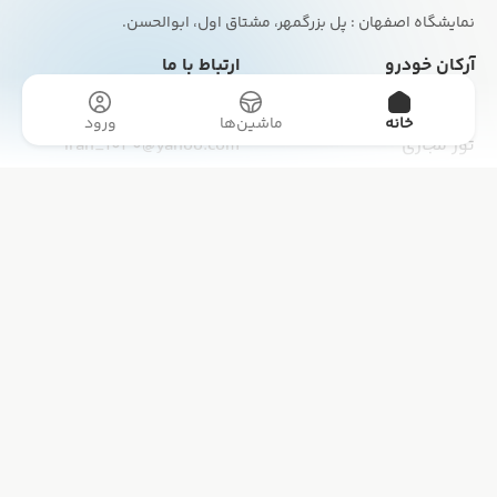
نمایشگاه اصفهان : پل بزرگمهر، مشتاق اول، ابوالحسن.
آرکان خودرو
ارتباط با ما
چهارشنبه بازار
09133040004
خانه
ماشین‌ها
ورود
تور مجازی
Iran_1040@yahoo.com
همه اگهی ها
تماس با ما
مقالات
طراحی سایت و سئو:
شرکت ره وب
کلیه حقوق این سایت متعلق به
آرکان خودرو
میباشد.