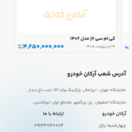
کی ام سی j7 مدل 1402
4,250,000,000
رید
۲۴ اردیبهشت ۱۴۰۵
آدرس شعب آرکان خودرو
نمایشگاه اصفهان : پل بزرگمهر، مشتاق اول، ابوالحسن.
آرکان خودرو
ارتباط با ما
چهارشنبه بازار
09133040004