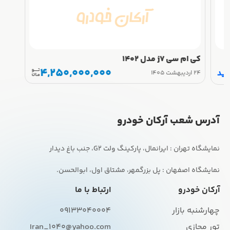
کی ام سی j7 مدل 1402
4,250,000,000
رید
۲۴ اردیبهشت ۱۴۰۵
آدرس شعب آرکان خودرو
نمایشگاه اصفهان : پل بزرگمهر، مشتاق اول، ابوالحسن.
آرکان خودرو
ارتباط با ما
چهارشنبه بازار
09133040004
تور مجازی
Iran_1040@yahoo.com