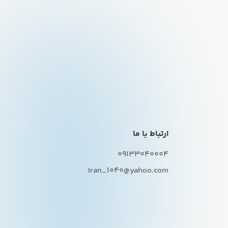
ارتباط با ما
09133040004
Iran_1040@yahoo.com